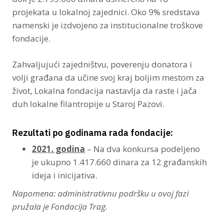
projekata u lokalnoj zajednici. Oko 9% sredstava
namenski je izdvojeno za institucionalne troškove
fondacije.
Zahvaljujući zajedništvu, poverenju donatora i
volji građana da učine svoj kraj boljim mestom za
život, Lokalna fondacija nastavlja da raste i jača
duh lokalne filantropije u Staroj Pazovi.
Rezultati po godinama rada fondacije:
2021. godina
– Na dva konkursa podeljeno
je ukupno 1.417.660 dinara za 12 građanskih
ideja i inicijativa.
Napomena: administrativnu podršku u ovoj fazi
pružala je Fondacija Trag.