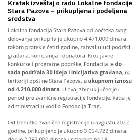
Kratak izveštaj o radu Lokalne fondacije
Stara Pazova – prikupljena i podeljena
sredstva
Lokalna fondacija Stara Pazova od početka svog
delovanja prikupila je ukupno 4.471.000 dinara
tokom protekle četiri godine, zahvaljujući podršci
građana, kompanija i donatora. Kroz javne
konkurse i programe podrške, Fondacija je
do
sada podržala 30 ideja i inicijativa građana
, na
teritoriji opštine Stara Pazova,
u ukupnom iznosu
od 4.210.000 dinara
. U ovaj zbir uključen je i
period pre zvanične registracije fondacije, kada je
administraciju vodila Fondacija Trag.
Od trenutka zvanične registracije u avgustu 2022.
godine, prikupljeno je ukupno 3.054.722 dinara,
dok je 2.793.000 dinara usmereno na 18