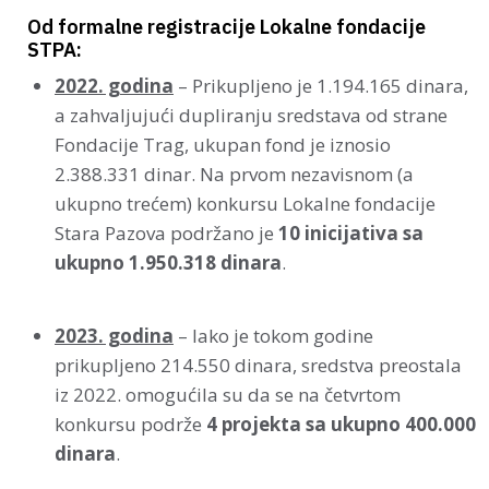
Od formalne registracije Lokalne fondacije
STPA:
2022. godina
– Prikupljeno je 1.194.165 dinara,
a zahvaljujući dupliranju sredstava od strane
Fondacije Trag, ukupan fond je iznosio
2.388.331 dinar. Na prvom nezavisnom (a
ukupno trećem) konkursu Lokalne fondacije
Stara Pazova podržano je
10 inicijativa sa
ukupno 1.950.318 dinara
.
2023. godina
– Iako je tokom godine
prikupljeno 214.550 dinara, sredstva preostala
iz 2022. omogućila su da se na četvrtom
konkursu podrže
4 projekta sa ukupno 400.000
dinara
.